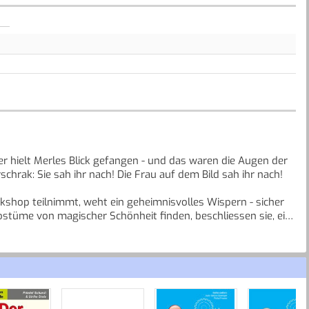
er hielt Merles Blick gefangen - und das waren die Augen der
chrak: Sie sah ihr nach! Die Frau auf dem Bild sah ihr nach!
kshop teilnimmt, weht ein geheimnisvolles Wispern - sicher
ostüme von magischer Schönheit finden, beschliessen sie, ein
Unheimliches liegt in der Luft:
 dem Burgherrn begegnet, dem alten Grafen?
heaterkleider tragen?
oder ist es das uralte, grausame Spiel der Kostüme?