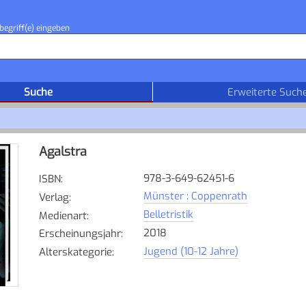
begriff(e) eingeben
Suche
Erweiterte Such
Agalstra
978-3-649-62451-6
ISBN
:
Münster : Coppenrath
Verlag
:
Belletristik
Medienart
:
2018
Erscheinungsjahr
:
Jugend (10-12 Jahre)
Alterskategorie
: