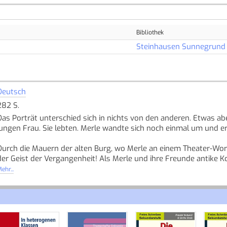
Bibliothek
Steinhausen Sunnegrund
Deutsch
282 S.
Das Porträt unterschied sich in nichts von den anderen. Etwas ab
jungen Frau. Sie lebten. Merle wandte sich noch einmal um und ers
Durch die Mauern der alten Burg, wo Merle an einem Theater-Wor
der Geist der Vergangenheit! Als Merle und ihre Freunde antike K
Stück aus einer längst vergangenen Zeit aufzuführen. Doch etwas 
ehr...
- Warum überfällt Merle solch ein namenloses Grauen, wenn sie
- Warum gelingt ihnen alles wie von Zauberhand, sobald sie die T
- Und ist es wirklich noch ihr eigenes Stück, das sie da proben - 
Quelle: Buchhaus.ch, bearbeitet mit ChatGPT
]