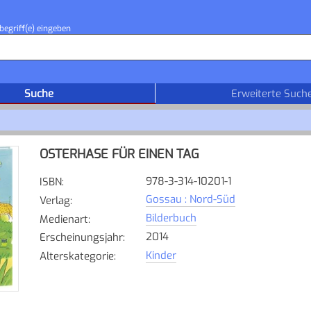
begriff(e) eingeben
Suche
Erweiterte Such
OSTERHASE FÜR EINEN TAG
978-3-314-10201-1
ISBN
:
Gossau : Nord-Süd
Verlag
:
Bilderbuch
Medienart
:
2014
Erscheinungsjahr
:
Kinder
Alterskategorie
: