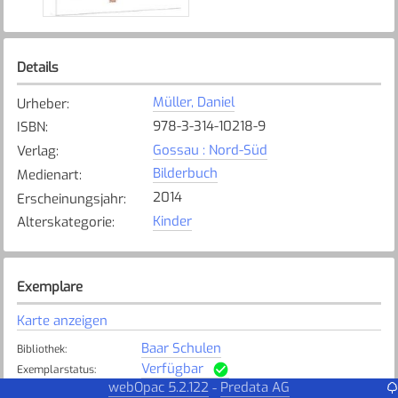
Details
Müller, Daniel
Urheber
:
978-3-314-10218-9
ISBN
:
Gossau : Nord-Süd
Verlag
:
Bilderbuch
Medienart
:
2014
Erscheinungsjahr
:
Kinder
Alterskategorie
:
Exemplare
Karte anzeigen
Baar Schulen
Bibliothek
:
Verfügbar
Exemplarstatus
:
webOpac 5.2.122
Predata AG
-