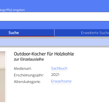
begriff(e) eingeben
Suche
Erweiterte Such
Outdoor-Kocher für Holzkohle
zur Einzelausleihe
Sachbuch
Medienart
:
2021
Erscheinungsjahr
:
Erwachsene
Alterskategorie
: