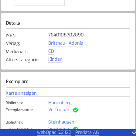
Details
7640108702890
ISBN
:
Brittnau : Adonia
Verlag
:
CD
Medienart
:
Kinder
Alterskategorie
:
Exemplare
Karte anzeigen
Hünenberg
Bibliothek
:
Verfügbar
Exemplarstatus
:
Steinhausen
Bibliothek
:
Verfügbar
Exemplarstatus
:
webOpac 5.2.122
Predata AG
-