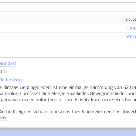
Biblio
Hüne
Stei
Mundart
1 CD
Kinderlieder
„Fidimaas Lieblingslieder“ ist eine einmalige Sammlung von 52 trad
Sammlung umfasst eine Menge Spiellieder, Bewegungslieder und trad
irgendwann im Schulunterricht zum Einsatz kommen, sei es bei 
Die Liedli eignen sich auch bestens fürs Kinderzimmer. Das abw
meisten Liedern automatisch mitsingen will. Vielleicht haben auc
ehr...
„ihrer“ Zeit im neuen Gewand hören!
Erhältlich sind CD Vol. 1 und 2 und ein grosses Liederbuch mit Il