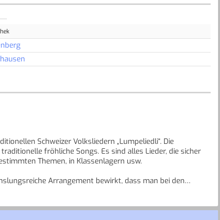
thek
nberg
nhausen
itionellen Schweizer Volksliedern „Lumpeliedli“. Die
itionelle fröhliche Songs. Es sind alles Lieder, die sicher
bestimmten Themen, in Klassenlagern usw.
echslungsreiche Arrangement bewirkt, dass man bei den
h ältere Menschen Freude daran, wenn sie die Volkslieder aus
lustrationen. Es wurde auf einfache Umsetzung im Schulalltag