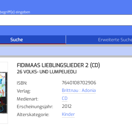
begriff(e) eingeben
Suche
Erweiterte Such
FIDIMAAS LIEBLINGSLIEDER 2 (CD)
26 VOLKS- UND LUMPELIEDLI
7640108702906
ISBN
:
Brittnau : Adonia
Verlag
:
CD
Medienart
:
2012
Erscheinungsjahr
:
Kinder
Alterskategorie
: