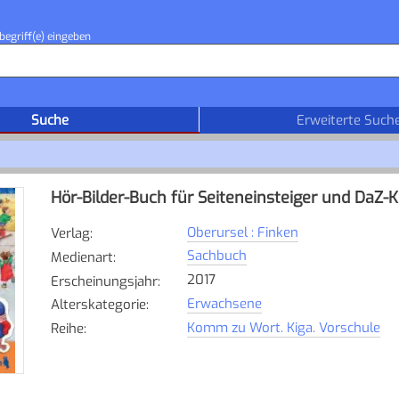
begriff(e) eingeben
Suche
Erweiterte Such
Hör-Bilder-Buch für Seiteneinsteiger und DaZ-K
Oberursel : Finken
Verlag
:
Sachbuch
Medienart
:
2017
Erscheinungsjahr
:
Erwachsene
Alterskategorie
:
Komm zu Wort. Kiga. Vorschule
Reihe
: