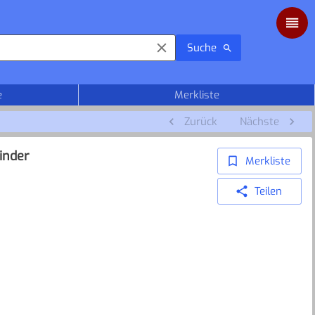
Suche
e
Merkliste
Zurück
Nächste
inder
Merkliste
Teilen