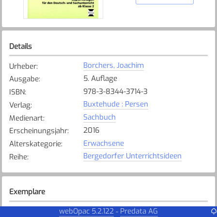
Details
Borchers, Joachim
Urheber
:
5. Auflage
Ausgabe
:
978-3-8344-3714-3
ISBN
:
Buxtehude : Persen
Verlag
:
Sachbuch
Medienart
:
2016
Erscheinungsjahr
:
Erwachsene
Alterskategorie
:
Bergedorfer Unterrichtsideen
Reihe
:
Exemplare
Karte anzeigen
webOpac 5.2.122
Predata AG
-