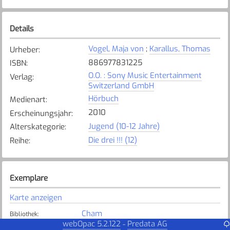
Details
Vogel, Maja von
;
Karallus, Thomas
Urheber
:
886977831225
ISBN
:
O.O. : Sony Music Entertainment
Verlag
:
Switzerland GmbH
Hörbuch
Medienart
:
2010
Erscheinungsjahr
:
Jugend (10-12 Jahre)
Alterskategorie
:
Die drei !!! (12)
Reihe
:
Exemplare
Karte anzeigen
Cham
Bibliothek
:
webOpac 5.2.122
Predata AG
-
Verfügbar
Exemplarstatus
: