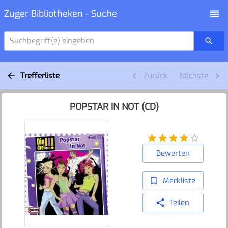
Zuger Bibliotheken - Suche
Suchbegriff(e) eingeben
Trefferliste
Zurück
Nächste
POPSTAR IN NOT (CD)
Bewerten
Merkliste
Teilen